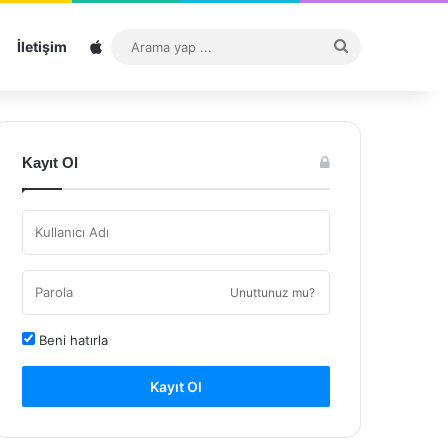
Sitemap
Arama
İletişim
yap
...
Kayıt Ol
Unuttunuz mu?
Beni hatırla
Kayıt Ol