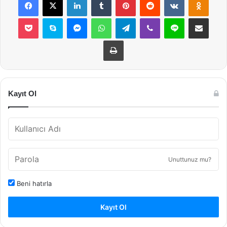
Pocket
Skype
Messenger
WhatsApp
Telegram
Viber
Line
E-Posta ile payla
Yazdır
Kayıt Ol
Unuttunuz mu?
Beni hatırla
Kayıt Ol