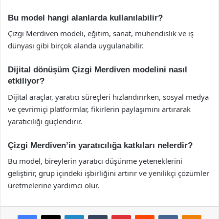
Bu model hangi alanlarda kullanılabilir?
Çizgi Merdiven modeli, eğitim, sanat, mühendislik ve iş
dünyası gibi birçok alanda uygulanabilir.
Dijital dönüşüm Çizgi Merdiven modelini nasıl
etkiliyor?
Dijital araçlar, yaratıcı süreçleri hızlandırırken, sosyal medya
ve çevrimiçi platformlar, fikirlerin paylaşımını artırarak
yaratıcılığı güçlendirir.
Çizgi Merdiven’in yaratıcılığa katkıları nelerdir?
Bu model, bireylerin yaratıcı düşünme yeteneklerini
geliştirir, grup içindeki işbirliğini artırır ve yenilikçi çözümler
üretmelerine yardımcı olur.
Facebook
X
LinkedIn
Tumblr
Pinterest
Reddit
VKontakte
Odnok