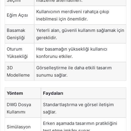
Seçimi
malzeme alternatifleri.
Kullanıcının merdiveni rahatça çıkıp
Eğim Açısı
inebilmesi için önemlidir.
Basamak
Yeterli alan, güvenli kullanım sağlamak için
Genişliği
gereklidir.
Oturum
Her basamağın yüksekliği kullanıcı
Yüksekliği
konforunu etkiler.
3D
Görselleştirme ile daha etkili tasarım
Modelleme
sunumu sağlar.
Yöntem
Faydaları
DWG Dosya
Standartlaştırma ve görsel iletişim
Kullanımı
sağlar.
Erken aşamada tasarımın pratikliğini
Simülasyon
test etme imkânı sunar.