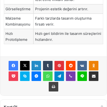
Görselleştirme
Projenin estetik değerini artırır.
Malzeme
Farklı tarzlarda tasarım oluşturma
Kombinasyonu
fırsatı verir.
Hızlı
Hızlı geri bildirim ile tasarım süreçlerini
Prototipleme
hızlandırır.
Facebook
X
LinkedIn
Tumblr
Pinterest
Reddit
VKontakte
Odnok
Pocket
Skype
Messenger
WhatsApp
Telegram
Viber
Line
E-Posta ile payla
Yazdır
Kayıt Ol