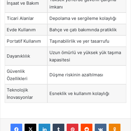
İnşaat ve Bakım
imkanı
Ticari Alanlar
Depolama ve sergileme kolaylığı
Evde Kullanım
Bahçe ve çatı bakımında pratiklik
Portatif Kullanım
Taşınabilirlik ve yer tasarrufu
Uzun ömürlü ve yüksek yük taşıma
Dayanıklılık
kapasitesi
Güvenlik
Düşme riskinin azaltılması
Özellikleri
Teknolojik
Esneklik ve kullanım kolaylığı
İnovasyonlar
Facebook
X
LinkedIn
Tumblr
Pinterest
Reddit
VKontakte
Odnok