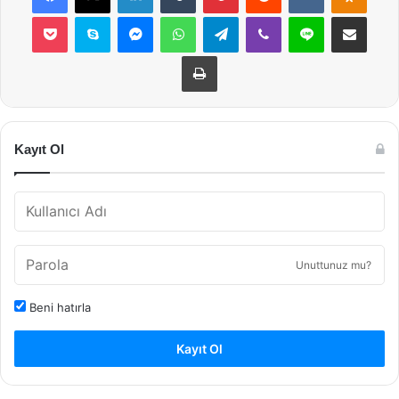
Pocket
Skype
Messenger
WhatsApp
Telegram
Viber
Line
E-Posta ile payla
Yazdır
Kayıt Ol
Unuttunuz mu?
Beni hatırla
Kayıt Ol