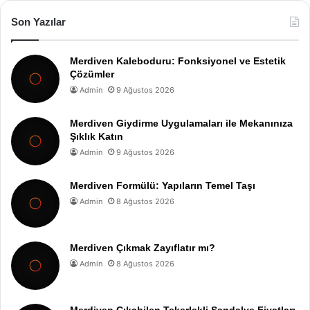
Son Yazılar
Merdiven Kaleboduru: Fonksiyonel ve Estetik
Çözümler
Admin
9 Ağustos 2026
Merdiven Giydirme Uygulamaları ile Mekanınıza
Şıklık Katın
Admin
9 Ağustos 2026
Merdiven Formülü: Yapıların Temel Taşı
Admin
8 Ağustos 2026
Merdiven Çıkmak Zayıflatır mı?
Admin
8 Ağustos 2026
Merdiven Çıkabilen Tekerlekli Sandalye Fiyatları